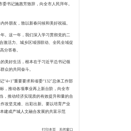
。市委书记施惠芳致辞，向全市人民拜年。
海内外朋友，致以新春问候和美好祝福。
一年。这一年，我们深入学习贯彻党的二
融合激活力、城乡区域强联动、全民全域促
的高分答卷。
民的美好生活，根本在于习近平总书记领
部群众的共同奋斗。
+1”重要要求和省委“132”总体工作部
目标，推动各项事业再上新台阶，向全市
担当，推动经济实现质的有效提升和量的合
工作攻坚克难、出彩出新。要以培育产业
基本建成产城人文融合发展的共富示范
打印本页
关闭窗口