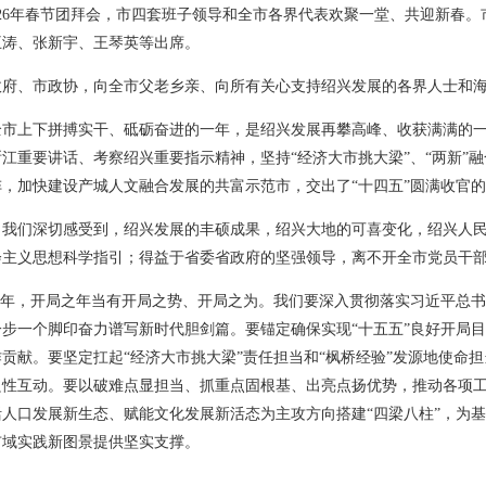
2026年春节团拜会，市四套班子领导和全市各界代表欢聚一堂、共迎新春
王涛、张新宇、王琴英等出席。
政府、市政协，向全市父老乡亲、向所有关心支持绍兴发展的各界人士和
是全市上下拼搏实干、砥砺奋进的一年，是绍兴发展再攀高峰、收获满满的
江重要讲话、考察绍兴重要指示精神，坚持“经济大市挑大梁”、“两新”
，加快建设产城人文融合发展的共富示范市，交出了“十四五”圆满收官
，我们深切感受到，绍兴发展的丰硕成果，绍兴大地的可喜变化，绍兴人
会主义思想科学指引；得益于省委省政府的坚强领导，离不开全市党员干
年，开局之年当有开局之势、开局之为。我们要深入贯彻落实习近平总书记“4
步一个脚印奋力谱写新时代胆剑篇。要锚定确保实现“十五五”良好开局
贡献。要坚定扛起“经济大市挑大梁”责任担当和“枫桥经验”发源地使命
良性互动。要以破难点显担当、抓重点固根基、出亮点扬优势，推动各项
人口发展新生态、赋能文化发展新活态为主攻方向搭建“四梁八柱”，为
市域实践新图景提供坚实支撑。