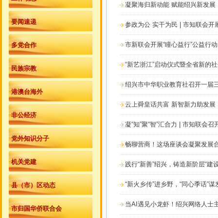
凝聚海归新动能 赋能绍兴新发展
要闻速递
参政为公 实干为民 | 市知联会
市新联会开展“瞳心益行”公益行动
多党合作
“新艺浙江”启动仪式暨全省新的
民族宗教
绍兴市中华职业教育社召开一届
港澳台海外
云上舜皇话共富 新智新力助发展
非公经济
凝“知”聚“智”汇合力 | 市知联
党外知识分子
畅聊营商！这场座谈会凝聚发展
机关党建
践行“新善”绍兴，铸造新阶层“建
“新火乡传”进乡野，“同心季话”谋
县（市）区动态
当AI遇见小龙虾！绍兴网络人士
市归国华侨联合会